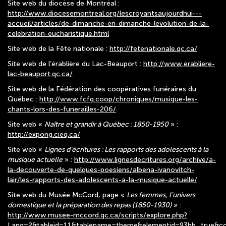
Site web du diocèse de Montréal :
http://www.diocesemontreal.org/lescroyantsaujourdhui---
accueil/articles/de-dimanche-en-dimanche-levolution-de-la-
celebration-eucharistique.html
Site web de la Fête nationale :
http://fetenationale.qc.ca/
Site web de l’érablière du Lac-Beauport :
http://www.erabliere-
lac-beauport.qc.ca/
Site web de la Fédération des coopératives funéraires du
Québec :
http://www.fcfq.coop/chroniques/musique-les-
chants-lors-des-funerailles-206/
Site web «
Naître et grandir à Québec : 1850-1950
» :
http://expong.cieq.ca/
Site web «
Lignes d’écritures : Les rapports des adolescents à la
musique actuelle
» :
http://www.lignesdecritures.org/archive/a-
la-decouverte-de-quelques-poesiens/albena-ivanovitch-
lair/les-rapports-des-adolescents-a-la-musique-actuelle/
Site web du Musée McCord, page «
Les femmes, l'univers
domestique et la préparation des repas (1850-1930)
» :
http://www.musee-mccord.qc.ca/scripts/explore.php?
Lang=2&tableid=11&tablename=theme&elementid=93hb_true&co