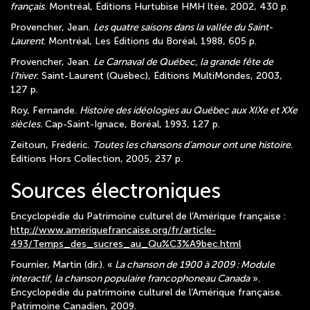
français
. Montréal, Éditions Hurtubise HMH ltée, 2002, 430 p.
Provencher, Jean.
Les quatre saisons dans la vallée du Saint-
Laurent
. Montréal, Les Éditions du Boréal, 1988, 605 p.
Provencher, Jean.
Le Carnaval de Québec, la grande fête de
l’hiver
. Saint-Laurent (Québec), Éditions MultiMondes, 2003,
127 p.
Roy, Fernande.
Histoire des idéologies au Québec aux XIXe et XXe
siècles.
Cap-Saint-Ignace, Boréal, 1993, 127 p.
Zeitoun, Frédéric.
Toutes les chansons d’amour ont une histoire
.
Éditions Hors Collection, 2005, 237 p.
Sources électroniques
Encyclopédie du Patrimoine culturel de l’Amérique française :
http://www.ameriquefrancaise.org/fr/article-
493/Temps_des_sucres_au_Qu%C3%A9bec.html
Fournier, Martin (dir.). «
La chanson de 1900 à 2009 : Module
interactif, la chanson populaire francophoneau Canada
».
Encyclopédie du patrimoine culturel de l’Amérique française.
Patrimoine Canadien, 2009.