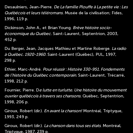
Desaulniers, Jean-Pierre.
De La famille Plouffe à La petite vie : Les
Québécois et leurs téléromans.
Musée de la civilisation; Fides,
1996, 119 p.
Dickinson, John A., et Brian Young.
Brève histoire socio-
économique du Québec.
Saint-Laurent, Septentrion, 2003,
452 p.
Du Berger, Jean, Jacques Mathieu et Martine Roberge.
La radio
à Québec. 1920-1960.
Saint-Laurent (Québec), PUL, 1997,
298 p.
Éthier, Marc-André.
Pour réussir : Histoire 330-951. Fondements
de l’histoire du Québec contemporain.
Saint-Laurent, Trécarré,
1998, 212 p.
Fournier, Pierre. D
e lutte en turlutte. Une histoire du mouvement
ouvrier québécois à travers ses chansons.
Québec, Septentrion,
1998, 206 p.
Giroux, Robert (dir.).
En avant la chanson!
Montréal, Triptyque,
1993, 249 p.
Giroux, Robert (dir.).
La chanson dans tous ses états
. Montréal,
Triptyque, 1987, 239 p.