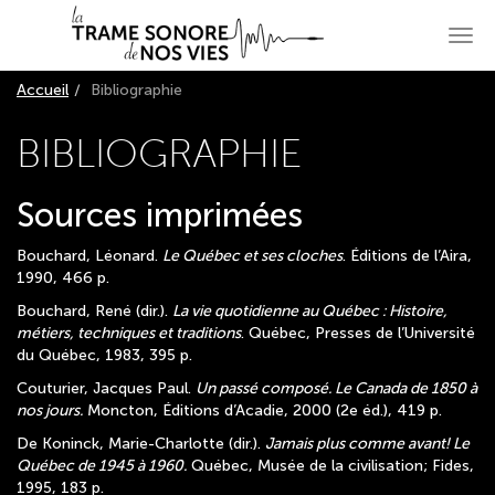
Aller
Aller
au
au
Men
menu
contenu
princ
principal
principal
Accueil
Bibliographie
BIBLIOGRAPHIE
Sources imprimées
Bouchard, Léonard.
Le Québec et ses cloches
. Éditions de l’Aira,
1990, 466 p.
Bouchard, René (dir.).
La vie quotidienne au Québec : Histoire,
métiers, techniques et traditions
. Québec, Presses de l’Université
du Québec, 1983, 395 p.
Couturier, Jacques Paul.
Un passé composé. Le Canada de 1850 à
nos jours.
Moncton, Éditions d’Acadie, 2000 (2e éd.), 419 p.
De Koninck, Marie-Charlotte (dir.).
Jamais plus comme avant! Le
Québec de 1945 à 1960.
Québec, Musée de la civilisation; Fides,
1995, 183 p.