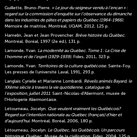
Guillette, Bruno-Pierre.
« Le jour du seigneur vendu à l’encan » :
regard sur la commission d’enquête sur l’observance du dimanche
dans les industries de pâtes et papiers du Québec (1964-1966).
Mémoire de maitrise, Montréal, UQAM, 2012, 125 p.
Hamelin, Jean et Jean Provencher.
Brève histoire du Québec.
Montréal, Boréal, 1997 (2e éd.), 131 p.
Lamonde, Yvan.
La modernité au Québec. Tome 1 : La Crise de
l’homme et de l’esprit (1929-1939).
Fides, 2011, 323 p.
Lamonde, Yvan.
Territoires de la culture québécoise
. Sainte-Foy,
Les presses de l’université Laval, 1991, 293 p.
Langlais Cyrielle et Marianne Lombardi.
Réveils animés Bayard, le
XXème siècle à travers la vie quotidienne, catalogue de
l'exposition, juillet 2011.
Saint-Nicolas-d'Aliermont, musée de
l'Horlogerie Aliermontaise.
Létourneau, Jocelyn.
Que veulent vraiment les Québécois?
Regard sur l’intention nationale au Québec (français) d’hier et
d’aujourd’hui.
Montréal, Boréal, 2006, 180 p.
Létourneau, Jocelyn.
Le Québec, les Québécois. Un parcours
historique
. Québec, Musée de la civilisation; Fides, 2004, 125 p.