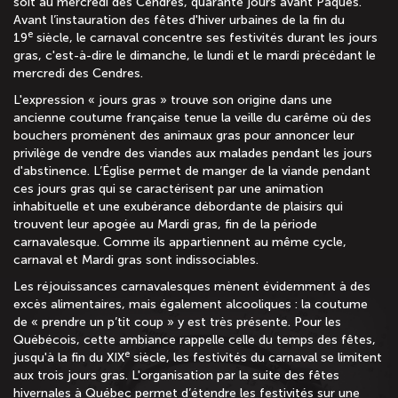
soit au mercredi des Cendres, quarante jours avant Pâques.
Avant l’instauration des fêtes d'hiver urbaines de la fin du
e
19
siècle, le carnaval concentre ses festivités durant les jours
gras, c'est-à-dire le dimanche, le lundi et le mardi précédant le
mercredi des Cendres.
L'expression « jours gras » trouve son origine dans une
ancienne coutume française tenue la veille du carême où des
bouchers promènent des animaux gras pour annoncer leur
privilège de vendre des viandes aux malades pendant les jours
d'abstinence. L’Église permet de manger de la viande pendant
ces jours gras qui se caractérisent par une animation
inhabituelle et une exubérance débordante de plaisirs qui
trouvent leur apogée au Mardi gras, fin de la période
carnavalesque. Comme ils appartiennent au même cycle,
carnaval et Mardi gras sont indissociables.
Les réjouissances carnavalesques mènent évidemment à des
excès alimentaires, mais également alcooliques : la coutume
de « prendre un p’tit coup » y est très présente. Pour les
Québécois, cette ambiance rappelle celle du temps des fêtes,
e
jusqu'à la fin du XIX
siècle, les festivités du carnaval se limitent
aux trois jours gras. L'organisation par la suite des fêtes
hivernales à Québec permet d’étendre les festivités sur une