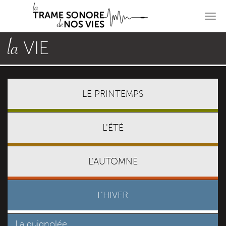
Aller
Aller
au
au
Men
menu
contenu
princ
principal
principal
la
VIE
LE PRINTEMPS
L'ÉTÉ
L'AUTOMNE
L'HIVER
La guignolée